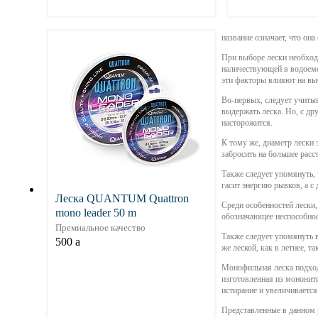
Подробнее
Подр
название означает, что он
При выборе лески необход
наличествующей в водоеме
эти факторы влияют на вы
Во-первых, следует учитыв
выдержать леска. Но, с др
насторожится.
К тому же, диаметр лески 
забросить на большее расс
Также следует упомянуть, 
гасит энергию рывков, а с 
Леска QUANTUM Quattron
Среди особенностей лески,
mono leader 50 m
обозначающее неспособнос
Премиальное качество
Также следует упомянуть в
500
a
же леской, как в летнее, т
Монофильная леска подход
изготовленная из мононити
истирание и увеличивается
Представленные в данном 