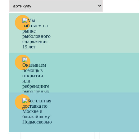
Леска BROWNING Cenex
Леска BROWNIN
Plummet Method Feeder Line
Magic® Gold Mo
150м
Высококачественная
многофункциональна
Долговечная фидерная леска.
390
a
360
a