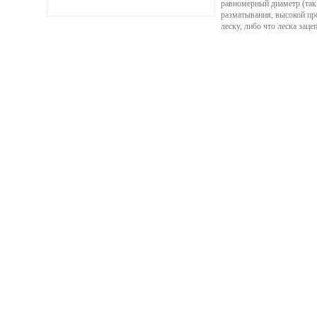
равномерный диаметр (так
разматывания, высокой про
леску, либо что леска заце
Подробнее