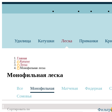
О компании
Блог
Бренды
+7 (495) 739 38 35
Работаем по будням
Заказать звонок
с 10:00 до 18:00
Удилища
Катушки
Леска
Приманки
Кр
Главная
Каталог
Леска
Монофильная леска
Монофильная леска
Все
Монофильная
Матчевая
Фидерная
С
Сомовья
Сортировать по
Фильтр