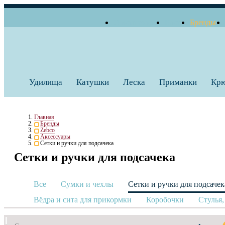
О компании
Блог
Бренды
+7 (495) 739 38 35
Работаем по будням
Заказать звонок
с 10:00 до 18:00
Удилища
Катушки
Леска
Приманки
Кр
Главная
Бренды
Zebco
Аксессуары
Сетки и ручки для подсачека
Сетки и ручки для подсачека
Все
Сумки и чехлы
Сетки и ручки для подсачек
Вёдра и сита для прикормки
Коробочки
Стулья,